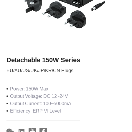
Detachable 150W Series
EU/AU/US/UK/JP/KR/CN Plugs
Power: 150W Max
Output Voltage: DC 12~24V
Output Current: 100~5000mA
Efficiency: ERP VI Level