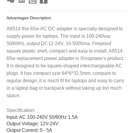
Advantages Description:
A6514 this 65w AC DC adapter is specially designed to
supply power for laptops. The input is 100-240vac
50/60Hz, output DC12-24V, 10-5000ma. Fireproof
square plastic shell, compact and easy to install. A6514
65w replacement power adapter is Xinspower's product.
It is designed to be square-shaped interchangeable AC
plugs. It has compact szie 64*6*32.5mm, compare to
regular design, it is much fit for laptops and easy to carry
in a laptop bag or backpack without taking up too much
space.
Specification:
Input: AC 100-240V 50/60Hz 1.5A
Output Voltage: 12V-24V
Output Current: 0 - 5A