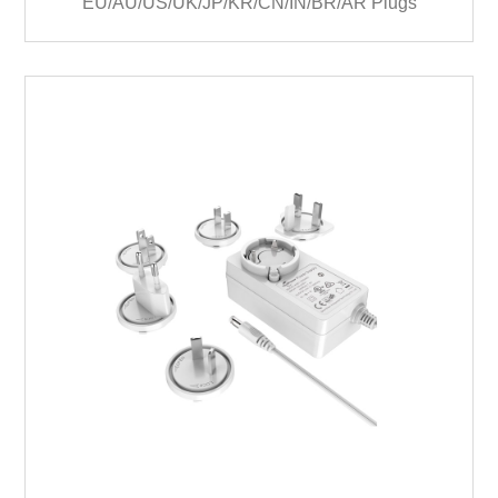
EU/AU/US/UK/JP/KR/CN/IN/BR/AR Plugs