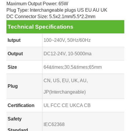
Maximum Output Power: 65W
Plug Type: Interchangeable plugs US EU AU UK
DC Connector Size: 5.5x2.1mm/5.5*2.2mm
Technical Specifications
Iutput
100~240V, 50Hz/60Hz
Output
DC12-24V, 10-5000ma
Size
64&times;30.5&times;65mm
CN, US, EU, UK, AU,
Plug
JP(Interchangeable)
Certification
UL FCC CE UKCA CB
Safety
IEC62368
Standard