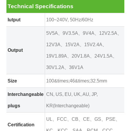
Technical Specifications
Iutput
100~240V, 50Hz/60Hz
5V5A、9V3.5A、9V4A、12V2.5A、
12V3A、15V2A、15V2.4A、
Output
19V1.89A、20V1.8A、24V1.5A、
30V1.2A、36V1A
Size
100&times;46&times;32.5mm
Interchangeable
CN, US, EU, UK, AU, JP,
plugs
KR(Interchangeable)
UL、FCC、CB、CE、GS、PSE、
Certification
KC、KCC、SAA、RCM、CCC