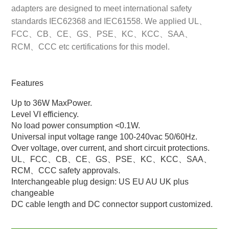
adapters are designed to meet international safety
standards IEC62368 and IEC61558. We applied UL、
FCC、CB、CE、GS、PSE、KC、KCC、SAA、
RCM、CCC etc certifications for this model.
Features
Up to 36W MaxPower.
Level VI efficiency.
No load power consumption <0.1W.
Universal input voltage range 100-240vac 50/60Hz.
Over voltage, over current, and short circuit protections.
UL、FCC、CB、CE、GS、PSE、KC、KCC、SAA、
RCM、CCC safety approvals.
Interchangeable plug design: US EU AU UK plus
changeable
DC cable length and DC connector support customized.