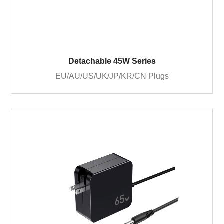
Detachable 45W Series
EU/AU/US/UK/JP/KR/CN Plugs