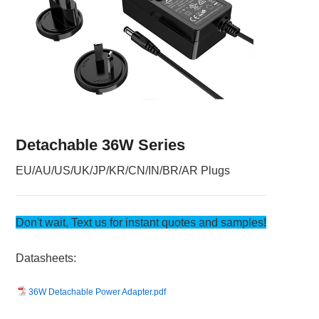
Detachable 36W Series
EU/AU/US/UK/JP/KR/CN/IN/BR/AR Plugs
Don't wait, Text us for instant quotes and samples!
Datasheets:
36W Detachable Power Adapter.pdf